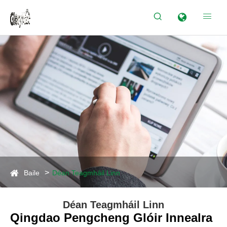


Baile
Déan Teagmháil Linn
Déan Teagmháil Linn
Qingdao Pengcheng Glóir Innealra