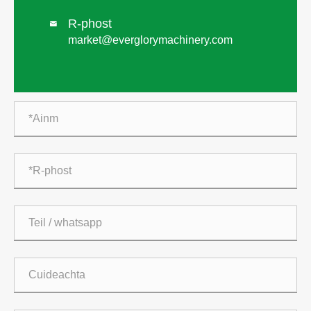
R-phost

market@everglorymachinery.com