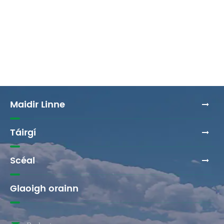
Maidir Linne
Táirgí
Scéal
Glaoigh orainn