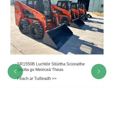
SR1550B Luchtóir Stiúrtha Scioraithe
Seolta go Meiriceá Theas


Féach ar Tuilleadh >>