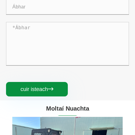
cuir isteach

Moltaí Nuachta