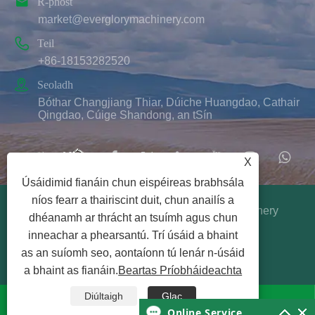

R-phost
market@everglorymachinery.com

Teil
+86-18153282520

Seoladh
Bóthar Changjiang Thiar, Dúiche Huangdao, Cathair
Qingdao, Cúige Shandong, an tSín
X
Úsáidimid fianáin chun eispéireas brabhsála
níos fearr a thairiscint duit, chun anailís a
Cóipcheart © 2025 Qingdao Ever Glory Machinery
dhéanamh ar thrácht an tsuímh agus chun
Co., Ltd. Gach ceart ar cosaint.
inneachar a phearsantú. Trí úsáid a bhaint
Links
|
Sitemap
|
RSS
|
XML
|
Beartas
as an suíomh seo, aontaíonn tú lenár n-úsáid
Príobháideachta
a bhaint as fianáin.
Beartas Príobháideachta
Diúltaigh
Glac




Online Service