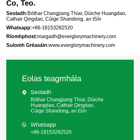
Co, Teo.
Seoladh:
Bóthar Changjiang Thiar, Dúiche Huangdao,
Cathair Qingdao, Cúige Shandong, an tSín
Whatsapp:
+86-18153282520
Ríomhphost:
margadh@everglorymachinery.com
Suíomh Gréasáin:
www.everglorymachinery.com
Eolas teagmhála
Seoladh

Bóthar Changjiang Thiar, Dúiche
Huangdao, Cathair Qingdao,
Cúige Shandong, an tSín
Whatsapp

+86-18153282520